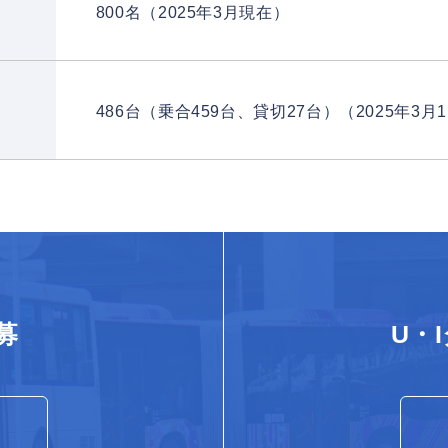
800名（2025年3月現在）
486台（乗合459台、貸切27台）（2025年3月
募
U・