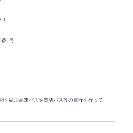
-1
0番1号
間を結ぶ高速バスや貸切バス等の運行を行って